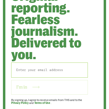
reporting.
Fearless
journalism.
Delivered to
you.
I'm in
By signing up, I agree to receive emails from THS and to the
Privacy Policy
and
Terms of Use
.