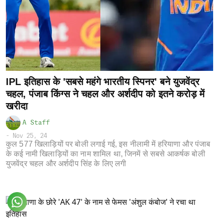
IPL इतिहास के 'सबसे महंगे भारतीय स्पिनर' बने युजवेंद्र
चहल, पंजाब किंग्स ने चहल और अर्शदीप को इतने करोड़ में
खरीदा
A Staff
-
Nov 25, 24
कुल 577 खिलाड़ियों पर बोली लगाई गई, इस नीलामी में हरियाणा और पंजाब
के कई नामी खिलाड़ियों का नाम शामिल था, जिनमें से सबसे आकर्षक बोली
युजवेंद्र चहल और अर्शदीप सिंह के लिए लगी