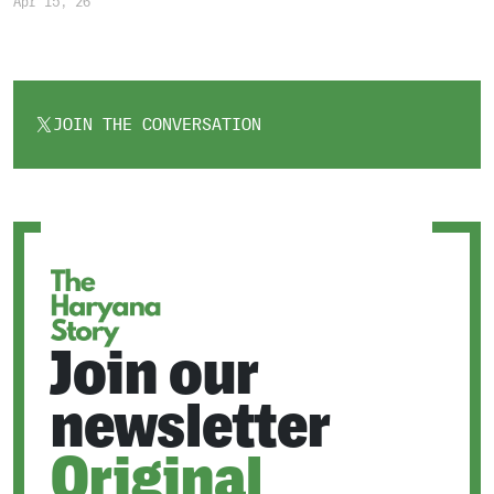
Apr 15, 26
JOIN THE CONVERSATION
OPENS
IN
A
NEW
TAB
Join our
newsletter
Original