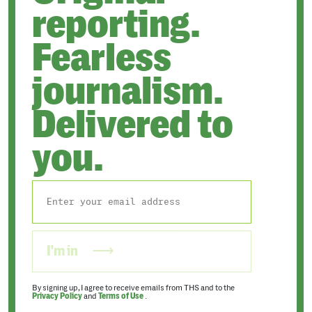
reporting.
Fearless
journalism.
Delivered to
you.
I'm in
By signing up, I agree to receive emails from THS and to the
Privacy Policy
and
Terms of Use
.