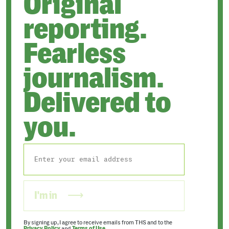
Original
reporting.
Fearless
journalism.
Delivered to
you.
I'm in
By signing up, I agree to receive emails from THS and to the
Privacy Policy
and
Terms of Use
.