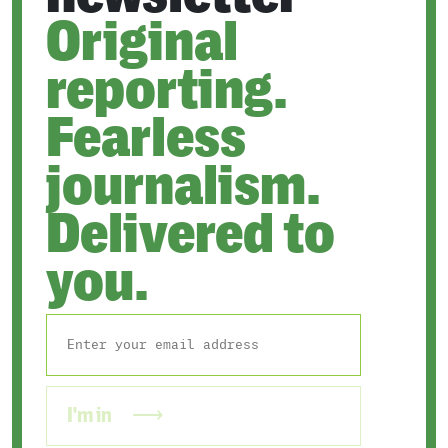
Original
reporting.
Fearless
journalism.
Delivered to
you.
I'm in