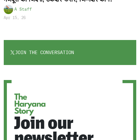
A Staff
Apr 15, 26
JOIN THE CONVERSATION
OPENS
IN
A
NEW
TAB
Join our
newsletter