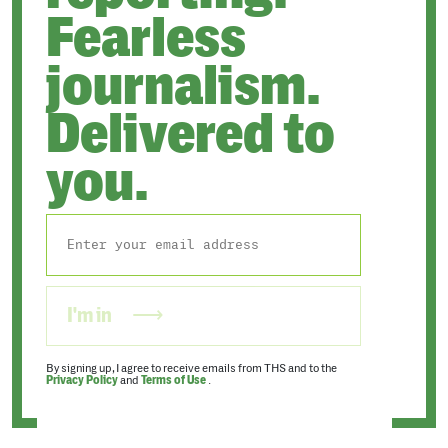
Fearless
journalism.
Delivered to
you.
I'm in
By signing up, I agree to receive emails from THS and to the
Privacy Policy
and
Terms of Use
.