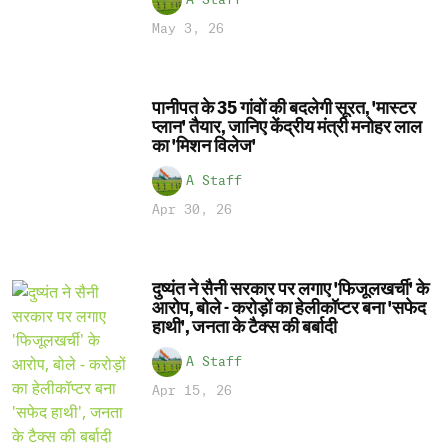
A Staff
May 3, 26
पानीपत के 35 गांवों की बदलेगी सूरत, 'मास्टर
प्लान' तैयार, जानिए केंद्रीय मंत्री मनोहर लाल
का 'मिशन विलेज'
A Staff
Apr 30, 26
दुष्यंत ने सैनी सरकार पर लगाए 'फिजूलखर्ची' के
आरोप, बोले - करोड़ों का हेलीकॉप्टर बना 'सफेद
हाथी', जनता के टैक्स की बर्बादी
A Staff
Apr 15, 26