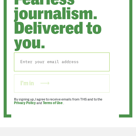
journalism.
Delivered to
you.
I'm in
By signing up, I agree to receive emails from THS and to the
Privacy Policy
and
Terms of Use
.