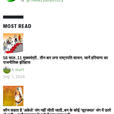
@TheHaryanaStory
MOST READ
58 साल..11 मुख्यमंत्री.. तीन बार लगा राष्ट्रपति शासन, जानें हरियाणा का
राजनीतिक इतिहास
A Staff
Sep 1, 2024
कौन कहता है 'अकेले' जंग नहीं जीती जाती..बन के कोई 'सूरजमल' जंग में उतरे