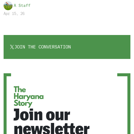
A Staff
Apr 15, 26
JOIN THE CONVERSATION
OPENS
IN
A
NEW
TAB
Join our
newsletter