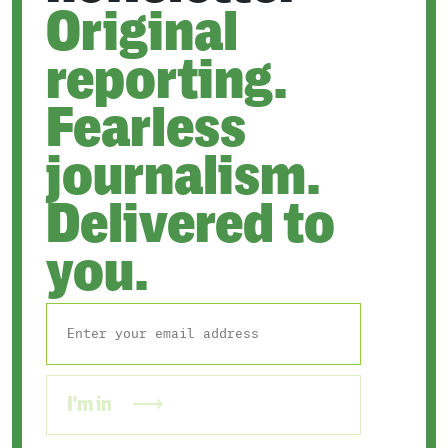
Original
reporting.
Fearless
journalism.
Delivered to
you.
I'm in