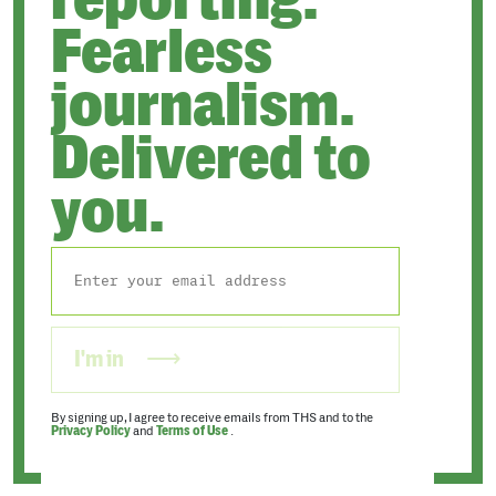
Fearless
journalism.
Delivered to
you.
I'm in
By signing up, I agree to receive emails from THS and to the
Privacy Policy
and
Terms of Use
.