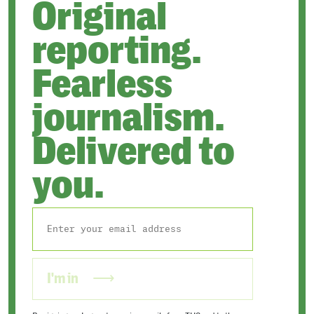
Original
reporting.
Fearless
journalism.
Delivered to
you.
I'm in