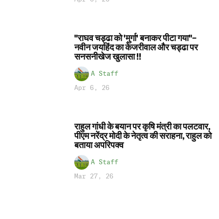
"राघव चड्ढा को 'मुर्गा' बनाकर पीटा गया"–
नवीन जयहिंद का केजरीवाल और चड्ढा पर
सनसनीखेज खुलासा !!
A Staff
Apr 6, 26
राहुल गांधी के बयान पर कृषि मंत्री का पलटवार,
पीएम नरेंद्र मोदी के नेतृत्व की सराहना, राहुल को
बताया अपरिपक्व
A Staff
Mar 27, 26