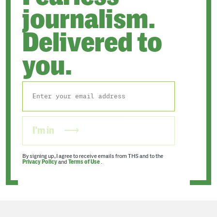
journalism.
Delivered to
you.
I'm in
By signing up, I agree to receive emails from THS and to the
Privacy Policy
and
Terms of Use
.