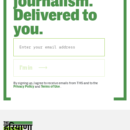
journalism.
Delivered to
you.
I'm in
By signing up, I agree to receive emails from THS and to the
Privacy Policy
and
Terms of Use
.