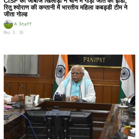
CISF की जांबाज खिलाड़ी ने चीन में गाड़ा जीत का झंडा,
रितु श्योराण की कप्तानी में भारतीय महिला कबड्डी टीम ने
जीता गोल्ड
A Staff
May 3, 26