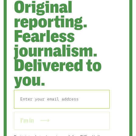
Original
reporting.
Fearless
journalism.
Delivered to
you.
I'm in