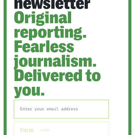
newsletter
Original
reporting.
Fearless
journalism.
Delivered to
you.
I'm in