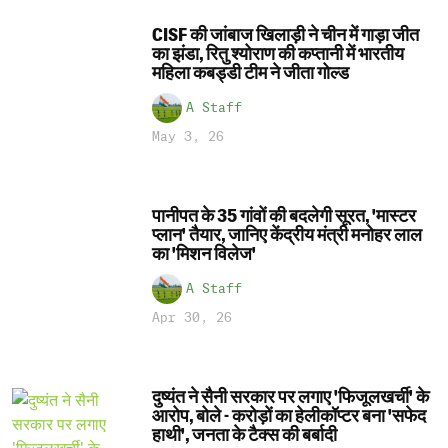
CISF की जांबाज खिलाड़ी ने चीन में गाड़ा जीत
का झंडा, रितु श्योराण की कप्तानी में भारतीय
महिला कबड्डी टीम ने जीता गोल्ड
A Staff
May 3, 26
पानीपत के 35 गांवों की बदलेगी सूरत, 'मास्टर
प्लान' तैयार, जानिए केंद्रीय मंत्री मनोहर लाल
का 'मिशन विलेज'
A Staff
Apr 30, 26
दुष्यंत ने सैनी सरकार पर लगाए 'फिजूलखर्ची' के
आरोप, बोले - करोड़ों का हेलीकॉप्टर बना 'सफेद
हाथी', जनता के टैक्स की बर्बादी