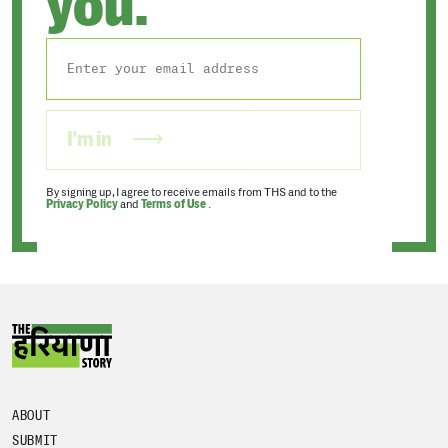
you.
I'm in
By signing up, I agree to receive emails from THS and to the
Privacy Policy
and
Terms of Use
.
ABOUT
SUBMIT