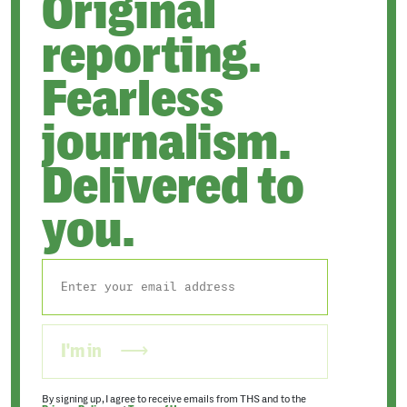
Original
reporting.
Fearless
journalism.
Delivered to
you.
I'm in
By signing up, I agree to receive emails from THS and to the