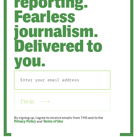
reporting.
Fearless
journalism.
Delivered to
you.
I'm in
By signing up, I agree to receive emails from THS and to the
Privacy Policy
and
Terms of Use
.