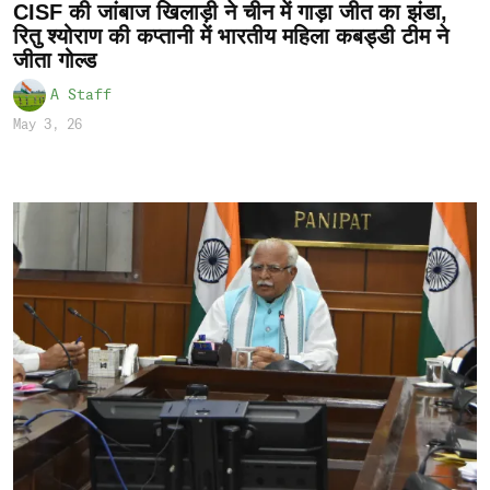
CISF की जांबाज खिलाड़ी ने चीन में गाड़ा जीत का झंडा,
रितु श्योराण की कप्तानी में भारतीय महिला कबड्डी टीम ने
जीता गोल्ड
A Staff
May 3, 26