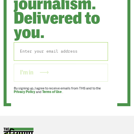
journalism.
Delivered to
you.
I'm in
By signing up, I agree to receive emails from THS and to the
Privacy Policy
and
Terms of Use
.