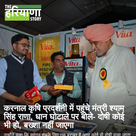
करनाल कृषि प्रदर्शनी में पहुंचे मंत्री श्याम
सिंह राणा, धान घोटाले पर बोले- दोषी कोई
भी हो, बख्शा नहीं जाएगा
उन्होंने कहा कि कानून सबके लिए एक बराबर है अगर कोई भी दोषी पाया जाता