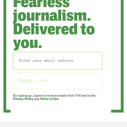
Fearless
journalism.
Delivered to
you.
I'm in
By signing up, I agree to receive emails from THS and to the
Privacy Policy
and
Terms of Use
.