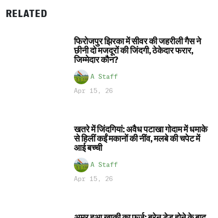
RELATED
फिरोजपुर झिरका में सीवर की जहरीली गैस ने
छीनी दो मजदूरों की जिंदगी, ठेकेदार फरार,
जिम्मेदार कौन?
A Staff
Apr 15, 26
खतरे में जिंदगियां: अवैध पटाखा गोदाम में धमाके
से हिलीं कईं मकानों की नींव, मलबे की चपेट में
आई बच्ची
A Staff
Apr 15, 26
अमर हुआ खाकी का फर्ज: ब्रेन डेड होने के बाद