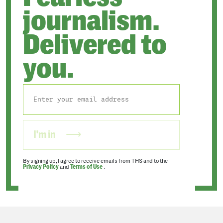
journalism.
Delivered to
you.
I'm in
By signing up, I agree to receive emails from THS and to the
Privacy Policy
and
Terms of Use
.