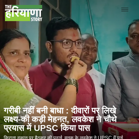
गरीबी नहीं बनी बाधा : दीवारों पर लिखे
लक्ष्य-की कड़ी मेहनत, लवकेश ने चौथे
प्रयास में UPSC किया पास
किराना दुकान पर बैठकर की पढ़ाई, मुनक के लवकेश ने UPSC में पाई