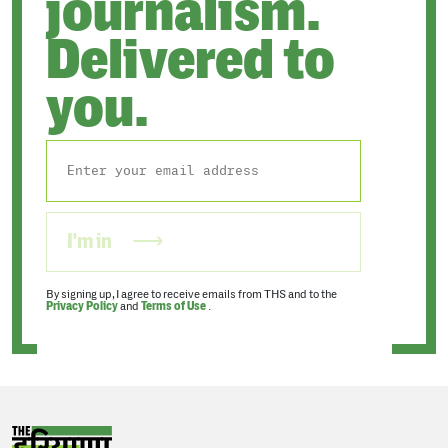
journalism.
Delivered to
you.
I'm in
By signing up, I agree to receive emails from THS and to the
Privacy Policy
and
Terms of Use
.