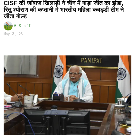
CISF की जांबाज खिलाड़ी ने चीन में गाड़ा जीत का झंडा,
रितु श्योराण की कप्तानी में भारतीय महिला कबड्डी टीम ने
जीता गोल्ड
A Staff
May 3, 26