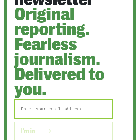
Original
reporting.
Fearless
journalism.
Delivered to
you.
I'm in