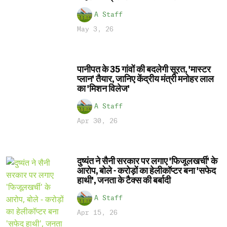
A Staff
May 3, 26
पानीपत के 35 गांवों की बदलेगी सूरत, 'मास्टर
प्लान' तैयार, जानिए केंद्रीय मंत्री मनोहर लाल
का 'मिशन विलेज'
A Staff
Apr 30, 26
दुष्यंत ने सैनी सरकार पर लगाए 'फिजूलखर्ची' के
आरोप, बोले - करोड़ों का हेलीकॉप्टर बना 'सफेद
हाथी', जनता के टैक्स की बर्बादी
A Staff
Apr 15, 26