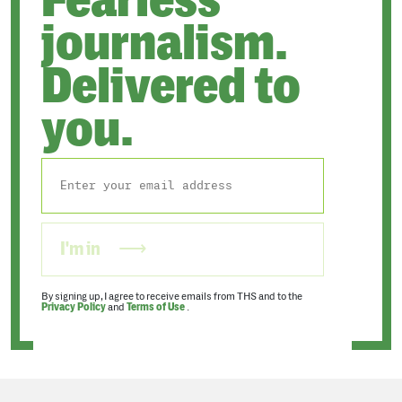
Fearless
journalism.
Delivered to
you.
I'm in
By signing up, I agree to receive emails from THS and to the
Privacy Policy
and
Terms of Use
.