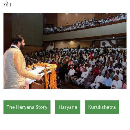
रहे।
The Haryana Story
Haryana
Kurukshetra