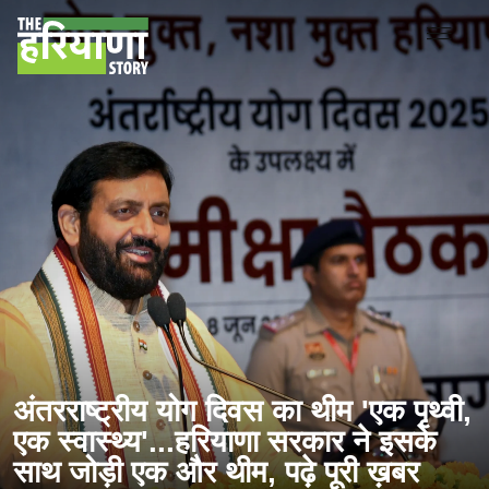
अंतरराष्ट्रीय योग दिवस का थीम 'एक पृथ्वी,
एक स्वास्थ्य'...हरियाणा सरकार ने इसके
साथ जोड़ी एक और थीम, पढ़े पूरी ख़बर