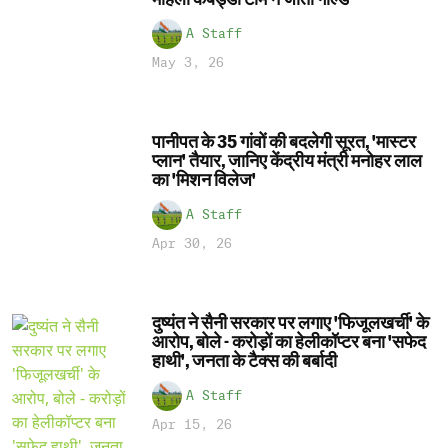
A Staff
May 3, 26
पानीपत के 35 गांवों की बदलेगी सूरत, 'मास्टर
प्लान' तैयार, जानिए केंद्रीय मंत्री मनोहर लाल
का 'मिशन विलेज'
A Staff
Apr 30, 26
दुष्यंत ने सैनी सरकार पर लगाए 'फिजूलखर्ची' के
आरोप, बोले - करोड़ों का हेलीकॉप्टर बना 'सफेद
हाथी', जनता के टैक्स की बर्बादी
A Staff
Apr 15, 26