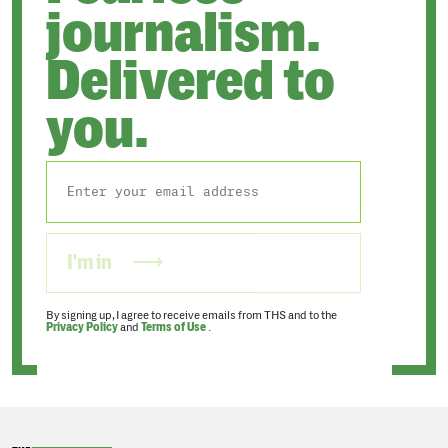
journalism.
Delivered to
you.
I'm in
By signing up, I agree to receive emails from THS and to the
Privacy Policy
and
Terms of Use
.