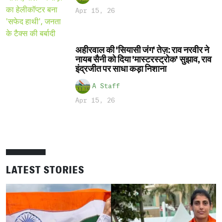
Apr 15, 26
अहीरवाल की 'सियासी जंग' तेज़: राव नरवीर ने
नायब सैनी को दिया 'मास्टरस्ट्रोक' सुझाव, राव
इंद्रजीत पर साधा कड़ा निशाना
A Staff
Apr 15, 26
LATEST STORIES