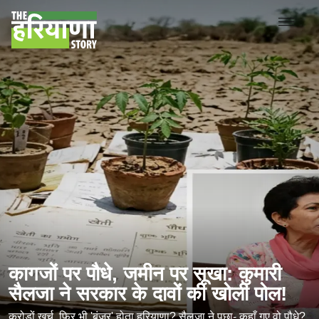
कागजों पर पौधे, जमीन पर सूखा: कुमारी
सैलजा ने सरकार के दावों की खोली पोल!
करोड़ों खर्च, फिर भी 'बंजर' होता हरियाणा? सैलजा ने पूछा- कहाँ गए वो पौधे?