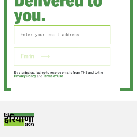
Delivered to
you.
I'm in
By signing up, I agree to receive emails from THS and to the
Privacy Policy
and
Terms of Use
.