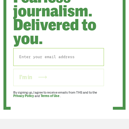
journalism.
Delivered to
you.
I'm in
By signing up, I agree to receive emails from THS and to the
Privacy Policy
and
Terms of Use
.