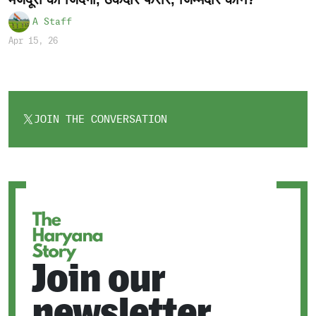
A Staff
Apr 15, 26
JOIN THE CONVERSATION
OPENS
IN
A
NEW
TAB
Join our
newsletter