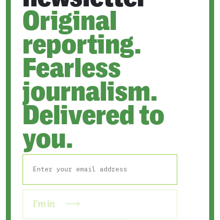
Original
reporting.
Fearless
journalism.
Delivered to
you.
I'm in