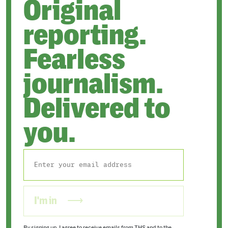
Original
reporting.
Fearless
journalism.
Delivered to
you.
I'm in
By signing up, I agree to receive emails from THS and to the