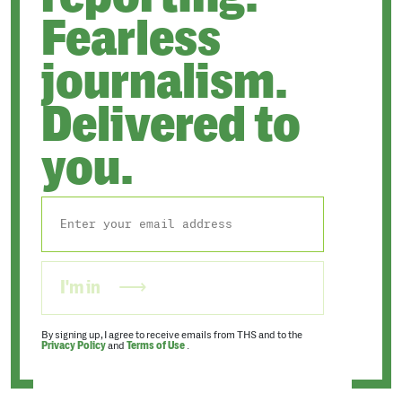
Fearless
journalism.
Delivered to
you.
I'm in
By signing up, I agree to receive emails from THS and to the
Privacy Policy
and
Terms of Use
.