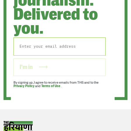
journalism.
Delivered to
you.
I'm in
By signing up, I agree to receive emails from THS and to the
Privacy Policy
and
Terms of Use
.