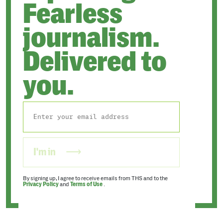
Fearless
journalism.
Delivered to
you.
I'm in
By signing up, I agree to receive emails from THS and to the
Privacy Policy
and
Terms of Use
.