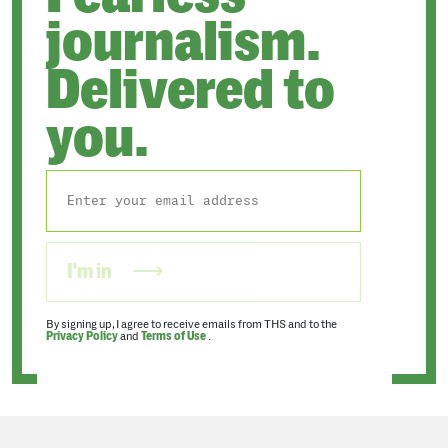
journalism.
Delivered to
you.
I'm in
By signing up, I agree to receive emails from THS and to the
Privacy Policy
and
Terms of Use
.