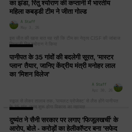
का झंडा, रितु श्योराण की कप्तानी में भारतीय
महिला कबड्डी टीम ने जीता गोल्ड
A Staff
May 3, 26
इस जीत की खास बात यह रही कि टीम का नेतृत्व CISF की जांबाज
खिलाड़ी रितु श्योराण ने किया
पानीपत के 35 गांवों की बदलेगी सूरत, 'मास्टर
प्लान' तैयार, जानिए केंद्रीय मंत्री मनोहर लाल
का 'मिशन विलेज'
A Staff
Apr 30, 26
स्कूल से लेकर तालाब तक, 'पायलट प्रोजेक्ट' से लैस होंगे पानीपत
के 35 गांव, जल्द शुरू होगा विकास का महायज्ञ
दुष्यंत ने सैनी सरकार पर लगाए 'फिजूलखर्ची' के
आरोप, बोले - करोड़ों का हेलीकॉप्टर बना 'सफेद