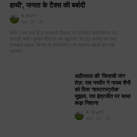
हाथी', जनता के टैक्स की बर्बादी
A Staff
Apr 15, 26
बोले - जब पास हैं 3 सरकारी विमान, तो प्राइवेट हेलीकॉप्टर पर
करोड़ों क्यों? दुष्यंत चौटाला का खुलासा: ₹100 करोड़ का नया
एयरबस खराब, किराए के हेलीकॉप्टर से खजाना खाली कर रही
सरकार
अहीरवाल की 'सियासी जंग'
तेज़: राव नरवीर ने नायब सैनी
को दिया 'मास्टरस्ट्रोक'
सुझाव, राव इंद्रजीत पर साधा
कड़ा निशाना
A Staff
Apr 15, 26