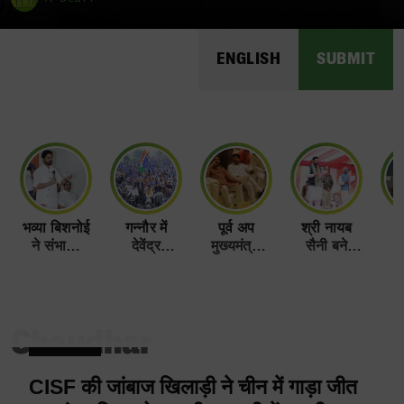
ENGLISH
SUBMIT
भव्या बिशनोई
गन्नौर में
पूर्व अप
श्री नायब
ह
ने संभाली
देवेंद्र
मुख्यमंत्री
सैनी बने
भाजपा
कादयान का
और जेजेपी
हरियाणा के
अभ
हरियाणा युवा
बढ़ता नाम।
नेता दुष्यंत
नए मुख्यमंत्री
मोर्चा की
चौटाला
कमान
पानीपत ज़िले
Chaudhar
के गाँव सिवा
पहुँचे।
CISF की जांबाज खिलाड़ी ने चीन में गाड़ा जीत